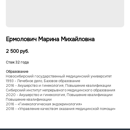
Ермолович Марина Михайловна
2 500
руб.
Стаж 32 года
Образование
Новосибирский государственный медицинский университет
1993 - Лечебное дело, Базовое образование
Многопрофильный медицинский центр
2016 - Акушерство и гинекология, Повышение квалификации
Сибирский институт непрерывного медицинского образования
ООО «МЕДЭКСПЕРТ»
2020 - Акушерство и гинекология, Повышение квалификации
ИНН 9103083936/
Повышение квалификации
КПП 910201001
2016 - «Гинекологическая эндокринология»
2018 - «Управление качеством оказания медицинской помощи»
Лицензия № Л041-01177-91/00664323;
от 17.07.2023;
Меню