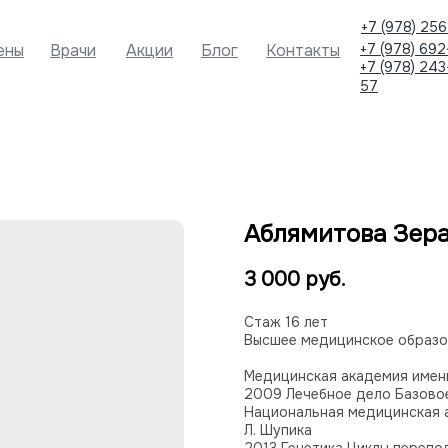
+7 (978) 256
ены
Врачи
Акции
Блог
Контакты
+7 (978) 692
+7 (978) 243
57
Аблямитова Зер
3 000
руб.
Стаж 16 лет
Высшее медицинское образо
Медицинская академия имен
2009 Лечебное дело Базово
Национальная медицинская 
Л. Шупика