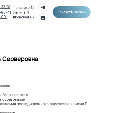
-33-31
Толстого 12
Заказать звонок
-85-41
Ленина 4
-09-
Киевская 67
а Серверовна
вание
и Георгиевского
е образование
академия последипломного образования имени П.