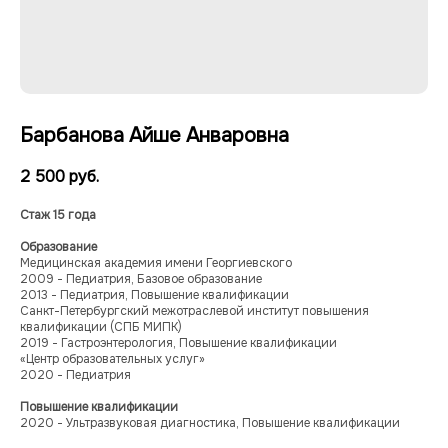
Барбанова Айше Анваровна
2 500
руб.
Стаж 15 года
Образование
Медицинская академия имени Георгиевского
2009 - Педиатрия, Базовое образование
2013 - Педиатрия, Повышение квалификации
Санкт-Петербургский межотраслевой институт повышения
квалификации (СПБ МИПК)
2019 - Гастроэнтерология, Повышение квалификации
Многопрофильный медицинский центр
«Центр образовательных услуг»
ООО «МЕДЭКСПЕРТ»
2020 - Педиатрия
ИНН 9103083936/
Повышение квалификации
КПП 910201001
2020 - Ультразвуковая диагностика, Повышение квалификации
Лицензия № Л041-01177-91/00664323;