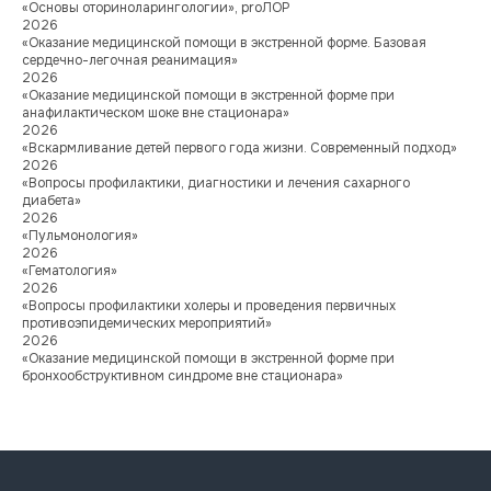
«Основы оториноларингологии», proЛОР
2026
«Оказание медицинской помощи в экстренной форме. Базовая
сердечно-легочная реанимация»
2026
«Оказание медицинской помощи в экстренной форме при
анафилактическом шоке вне стационара»
2026
«Вскармливание детей первого года жизни. Современный подход»
Многопрофильный медицинский центр
2026
ООО «МЕДЭКСПЕРТ»
«Вопросы профилактики, диагностики и лечения сахарного
диабета»
ИНН 9103083936/
2026
КПП 910201001
«Пульмонология»
2026
Лицензия № Л041-01177-91/00664323;
«Гематология»
от 17.07.2023;
2026
«Вопросы профилактики холеры и проведения первичных
Меню
противоэпидемических мероприятий»
2026
Услуги
«Оказание медицинской помощи в экстренной форме при
О центре
бронхообструктивном синдроме вне стационара»
Цены
Врачи
Акции
Блог