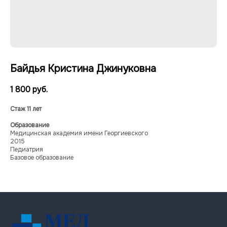
Байдья Кристина Джинуковна
1 800
руб.
Стаж 11 лет
Образование
Многопрофильный медицинский центр
Медицинская академия имени Георгиевского
ООО «МЕДЭКСПЕРТ»
2015
ИНН 9103083936/
Педиатрия
КПП 910201001
Базовое образование
Лицензия № Л041-01177-91/00664323;
от 17.07.2023;
Меню
Услуги
О центре