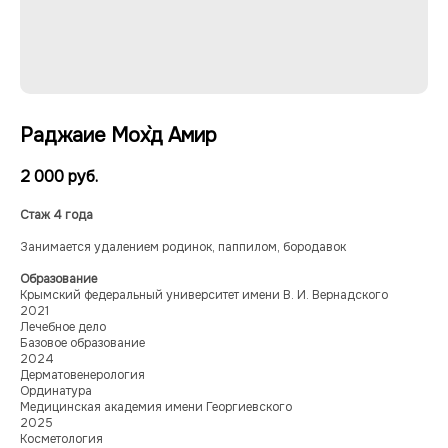
Раджаие Мох`д Амир
2 000
руб.
Стаж 4 года
Занимается удалением родинок, паппилом, бородавок
Образование
Крымский федеральный университет имени В. И. Вернадского
2021
Лечебное дело
Базовое образование
Многопрофильный медицинский центр
2024
ООО «МЕДЭКСПЕРТ»
Дерматовенерология
Ординатура
ИНН 9103083936/
Медицинская академия имени Георгиевского
КПП 910201001
2025
Косметология
Лицензия № Л041-01177-91/00664323;