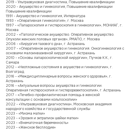
2019 - Ультразвуковая диагностика, Повышение квалификации
2020 - Акушерство и гинекология, Повышение квалификации
Повышение квалификации
1991 - Акушерство и гинекология, Интернатура
1993 - «Оперативная гинекология», г. Москва
1997 - «Лапароскопия и гистероскопия в гинекологии», МОНИАГ, г.
Москва
2002 - «Патологическое акушерство. Оперативное акушерство.
Опухоли женских половых органов», РМАПО, г. Москва
2006 - «Хирургия тазового дна», г. Астрахань
2007 - «Оперативное акушерство и гинекология. Онкогинекология с
основами малоинвазивной хирургии», г. Астрахань
2010 - «Основы лапароскопической хирургии», Пучков К.К., г.
Самара
2012 - «Неотложные состояния в акушестве и гинекологии», г.
Волгоград
2016 - «Междисциплинарные вопросы женского здоровья», г.
Астрахань
Многопрофильный медицинский центр
2016 - «Актуальные вопросы акушерства и гинекологии.
ООО «МЕДЭКСПЕРТ»
Оперативная гистероскопия и гистерорезектоскопия», г. Астрахань
ИНН 9103083936/
2017 - «Лечебно-профилактическая помощь в женской
КПП 910201001
консультации с основами кольпоскопии»
2022 - «Ультразвуковая диагностика», Московская академия
народного хозяйства и государственной службы
Лицензия № Л041-01177-91/00664323;
2023 - «Миома матки»
от 17.07.2023;
2023 - «Эрозия и эктрапион шейки матки»
Меню
2023 - «Внематочная беременность»
2023 - «Женское бесплодие»