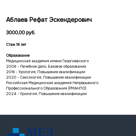
Аблаев Рефат Эскендерович
3000,00
руб.
Стаж 18 лет
Образование
Медицинская академия имени Георгиевского
2006 - Лечебное дело, Базовое образование
2016 - Урология, Повышение квалификации
Многопрофильный медицинский центр
2020 - Сексология, Повышение квалификации
ООО «МЕДЭКСПЕРТ»
Российская Медицинская академия Непрерывного
ИНН 9103083936/
Профессионального Образования (РМАНПО)
КПП 910201001
2024 - Урология, Повышение квалификации
Лицензия № Л041-01177-91/00664323;
от 17.07.2023;
Меню
Услуги
О центре