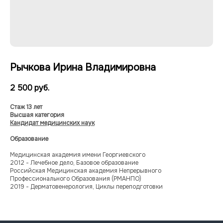
Рычкова Ирина Владимировна
2 500
руб.
Стаж 13 лет
Высшая категория
Кандидат медицинских наук
Образование
Многопрофильный медицинский центр
Медицинская академия имени Георгиевского
ООО «МЕДЭКСПЕРТ»
2012 - Лечебное дело, Базовое образование
ИНН 9103083936/
Российская Медицинская академия Непрерывного
КПП 910201001
Профессионального Образования (РМАНПО)
2019 - Дерматовенерология, Циклы переподготовки
Лицензия № Л041-01177-91/00664323;
от 17.07.2023;
Меню