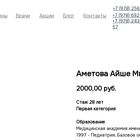
+7 (978) 256
ены
Врачи
Акции
Блог
Контакты
+7 (978) 692
+7 (978) 243
57
Аметова Айше М
2000,00
руб.
Стаж 28 лет
Первая категория
Образование
Медицинская академия имен
1997 - Педиатрия, Базовое 