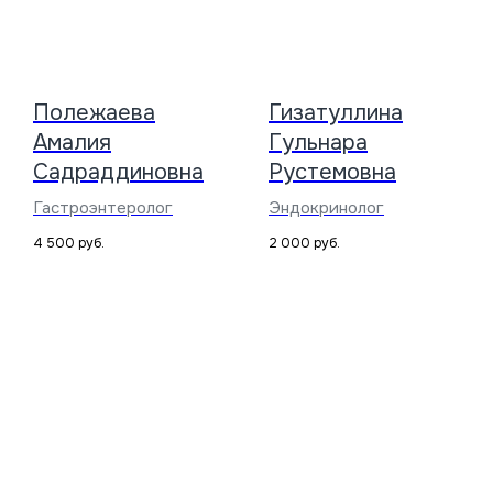
Полежаева
Гизатуллина
Амалия
Гульнара
Садраддиновна
Рустемовна
Гастроэнтеролог
Эндокринолог
4 500
руб.
2 000
руб.
Многопрофильный медицинский центр
ООО «МЕДЭКСПЕРТ»
ИНН 9103083936/
КПП 910201001
Лицензия № Л041-01177-91/00664323;