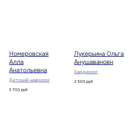
Название компании:
ООО «МЕДЭКСПЕРТ»
Реквизиты:
Номеровская
Лукерьина Ольга
ИНН 9103083936
Алла
Анушавановн
КПП 910201001
Анатольевна
Кардиолог
Детский невролог
2 500
руб.
3 700
руб.