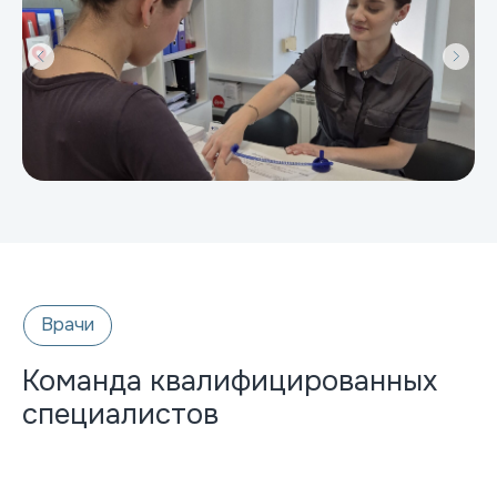
Телефон:
+7 (978) 692-85-61 ул. Толстого 12
medexpert82@mail.ru
+7 (978) 692-85-41 ул. Ленина 4;
+7 (978) 576 38-88 ул. Киевская 67
E-mail:
Мессенджеры:
Команда квалифицированных
специалистов
График работы:
Пн-Пт: 07:30 – 20:00;
Сб-Вс: 08:00 – 18:00