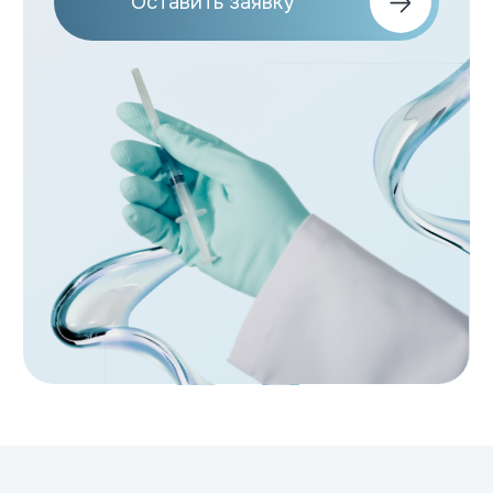
Передовое оборудование
Мы используем только самое
современное медицинское
оборудование, что обеспечивает
точность диагностики и
эффективность лечения.
Комплексные услуги
В нашем центре представлен
широкий спектр медицинских услуг –
от консультаций и диагностики до
реабилитации и профилактики
заболеваний.